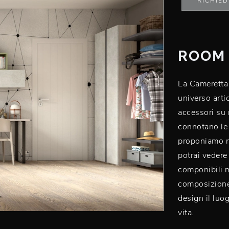
RICHIED
ROOM 
La Cameretta
universo arti
accessori su m
connotano le 
proponiamo ne
potrai vedere 
componibili m
composizione 
design il luog
vita.