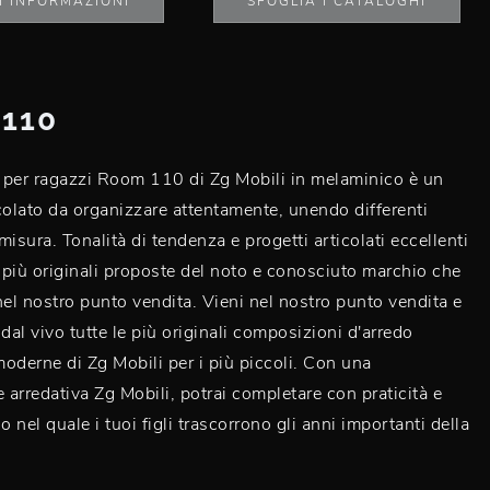
I INFORMAZIONI
SFOGLIA I CATALOGHI
110
 per ragazzi Room 110 di Zg Mobili in melaminico è un
colato da organizzare attentamente, unendo differenti
isura. Tonalità di tendenza e progetti articolati eccellenti
più originali proposte del noto e conosciuto marchio che
l nostro punto vendita. Vieni nel nostro punto vendita e
dal vivo tutte le più originali composizioni d'arredo
oderne di Zg Mobili per i più piccoli. Con una
arredativa Zg Mobili, potrai completare con praticità e
o nel quale i tuoi figli trascorrono gli anni importanti della