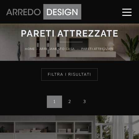
PARETI ATTREZZATE
HOME
-
ARREDAMENTO CASA
-
PARETI ATTREZZATE
FILTRA I RISULTATI
1
2
3