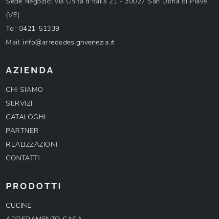
Sede Negozio: via Unità d'Italia 21 - 30027 San Donà di Piave
(VE)
Tel:
0421-51339
Mail:
info@arredodesignvenezia.it
AZIENDA
CHI SIAMO
SERVIZI
CATALOGHI
PARTNER
REALIZZAZIONI
CONTATTI
PRODOTTI
CUCINE