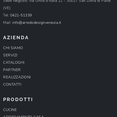
Sede Negozio: via Unità d'Italia 21 - 30027 San Donà di Piave
(VE)
Tel:
0421-51339
Mail:
info@arredodesignvenezia.it
AZIENDA
CHI SIAMO
SERVIZI
CATALOGHI
PARTNER
REALIZZAZIONI
CONTATTI
PRODOTTI
CUCINE