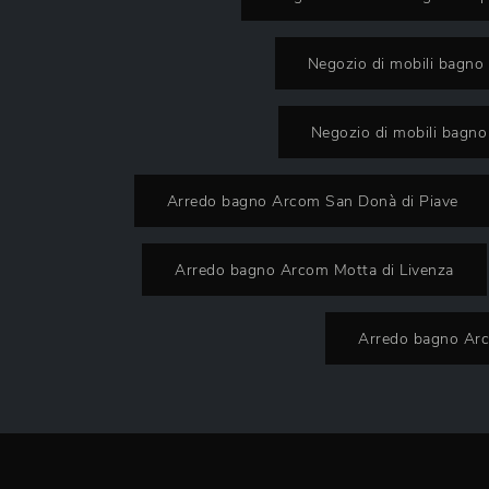
Negozio di mobili bagno 
Negozio di mobili bagno
Arredo bagno Arcom San Donà di Piave
Arredo bagno Arcom Motta di Livenza
Arredo bagno Ar