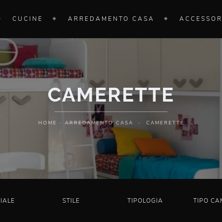
CUCINE
ARREDAMENTO CASA
ACCESSOR
CAMERETTE
HOME
-
ARREDAMENTO CASA
-
CAMERETTE
IALE
STILE
TIPOLOGIA
TIPO CA