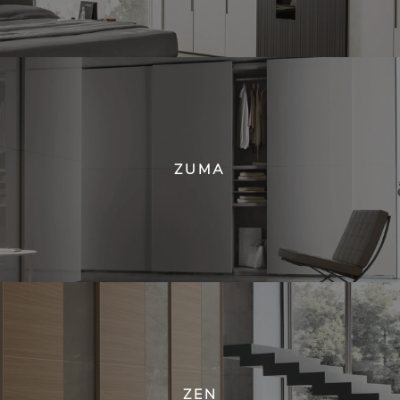
ZUMA
ZEN